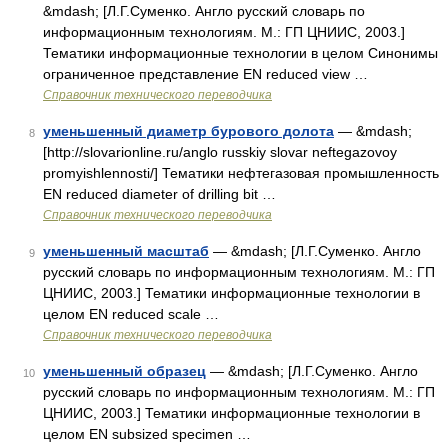
&mdash; [Л.Г.Суменко. Англо русский словарь по
информационным технологиям. М.: ГП ЦНИИС, 2003.]
Тематики информационные технологии в целом Синонимы
ограниченное представление EN reduced view …
Справочник технического переводчика
уменьшенный диаметр бурового долота
— &mdash;
8
[http://slovarionline.ru/anglo russkiy slovar neftegazovoy
promyishlennosti/] Тематики нефтегазовая промышленность
EN reduced diameter of drilling bit …
Справочник технического переводчика
уменьшенный масштаб
— &mdash; [Л.Г.Суменко. Англо
9
русский словарь по информационным технологиям. М.: ГП
ЦНИИС, 2003.] Тематики информационные технологии в
целом EN reduced scale …
Справочник технического переводчика
уменьшенный образец
— &mdash; [Л.Г.Суменко. Англо
10
русский словарь по информационным технологиям. М.: ГП
ЦНИИС, 2003.] Тематики информационные технологии в
целом EN subsized specimen …