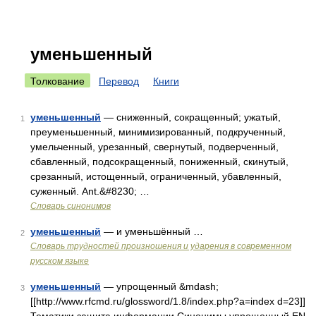
уменьшенный
Толкование
Перевод
Книги
уменьшенный
— сниженный, сокращенный; ужатый,
1
преуменьшенный, минимизированный, подкрученный,
умельченный, урезанный, свернутый, подверченный,
сбавленный, подсокращенный, пониженный, скинутый,
срезанный, истощенный, ограниченный, убавленный,
суженный. Ant.&#8230; …
Словарь синонимов
уменьшенный
— и уменьшённый …
2
Словарь трудностей произношения и ударения в современном
русском языке
уменьшенный
— упрощенный &mdash;
3
[[http://www.rfcmd.ru/glossword/1.8/index.php?a=index d=23]]