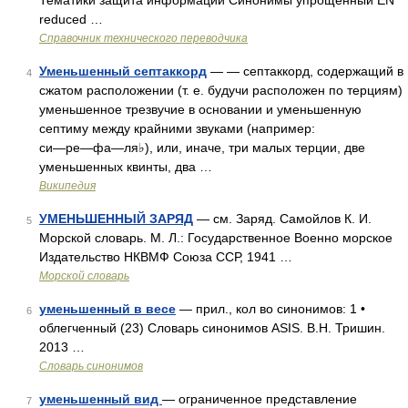
Тематики защита информации Синонимы упрощенный EN
reduced …
Справочник технического переводчика
Уменьшенный септаккорд
— ― септаккорд, содержащий в
4
сжатом расположении (т. е. будучи расположен по терциям)
уменьшенное трезвучие в основании и уменьшенную
септиму между крайними звуками (например:
си―ре―фа―ля♭), или, иначе, три малых терции, две
уменьшенных квинты, два …
Википедия
УМЕНЬШЕННЫЙ ЗАРЯД
— см. Заряд. Самойлов К. И.
5
Морской словарь. М. Л.: Государственное Военно морское
Издательство НКВМФ Союза ССР, 1941 …
Морской словарь
уменьшенный в весе
— прил., кол во синонимов: 1 •
6
облегченный (23) Словарь синонимов ASIS. В.Н. Тришин.
2013 …
Словарь синонимов
уменьшенный вид
— ограниченное представление
7